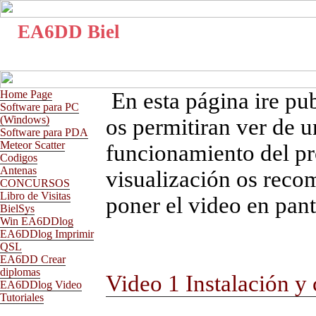
EA6DD Biel
Home Page
En esta página ire pu
Software para PC
(Windows)
os permitiran ver de u
Software para PDA
Meteor Scatter
funcionamiento del 
Codigos
Antenas
visualización os reco
CONCURSOS
Libro de Visitas
poner el video en pant
BielSys
Win EA6DDlog
EA6DDlog Imprimir
QSL
EA6DD Crear
diplomas
Video 1 Instalación y 
EA6DDlog Video
Tutoriales