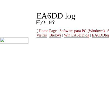
EA6DD log
)^ž‹_¢éÝ
[
Home Page
|
Software para PC (Windows)
|
Visitas
|
BielSys
|
Win EA6DDlog
|
EA6DDlog