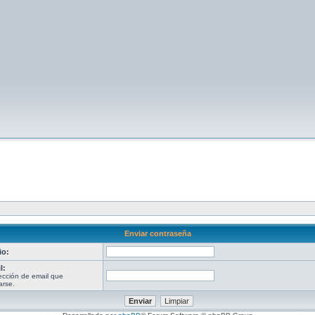
Enviar contraseña
io:
l:
rección de email que
arse.