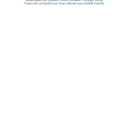
Desarrollado por
phpBB
® Forum Software © phpBB Group
Traducción al español por
Huan Manwë
para
phpBB España