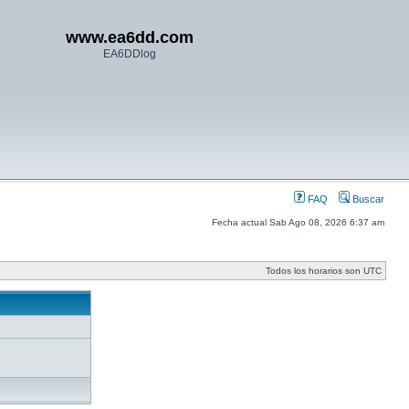
www.ea6dd.com
EA6DDlog
FAQ
Buscar
Fecha actual Sab Ago 08, 2026 6:37 am
Todos los horarios son UTC