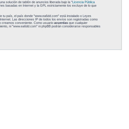
a solución de tablón de anuncios liberada bajo la "
Licencia Pública
ones basadas en Internet y la GPL estrictamente los excluye de lo que
 de tu país, el país donde "www.ea6dd.com" está instalado o Leyes
nternet. Las direcciones IP de todos los envíos son registradas como
 lo creamos conveniente. Como usuario
acuerdas
que cualquier
imiento, ni "www.ea6dd.com" ni phpBB podrán considerarse responsables