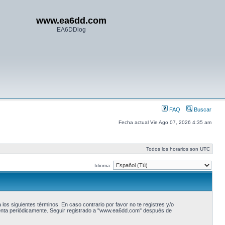
www.ea6dd.com
EA6DDlog
FAQ
Buscar
Fecha actual Vie Ago 07, 2026 4:35 am
Todos los horarios son UTC
Idioma:
los siguientes términos. En caso contrario por favor no te registres y/o
enta periódicamente. Seguir registrado a "www.ea6dd.com" después de