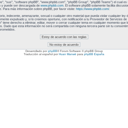
os", "sus", "software phpBB", "www.phpbb.com", "phpBB Group", "phpBB Teams") el cual es un
") y puede ser descargada de
www.phpbb.com
. El software phpBB solamente facilita discusi
 Para más información sobre phpBB, por favor visite:
https://www.phpbb.com/
.
rio, indecente, amenazante, sexual o cualquier otro material que pueda violar cualquier ley
nte expulsado y, si lo creemos oportuno, con notificación a tu Proveedor de Servicios de I
tiene derecho a eliminar, editar, mover o cerrar cualquier tema en cualquier momento que
. Dado que esta información no será compartida con ninguna tercera parte sin tu consent
prometidos.
Desarrollado por
phpBB
® Forum Software © phpBB Group
Traducción al español por
Huan Manwë
para
phpBB España