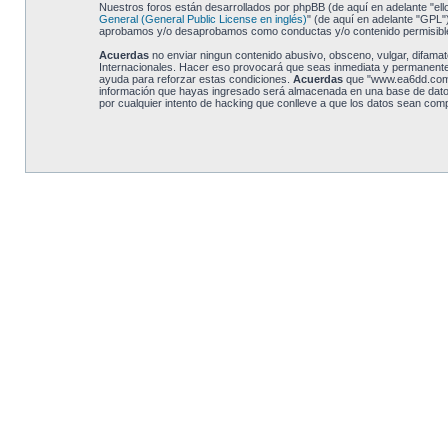
Nuestros foros están desarrollados por phpBB (de aquí en adelante "ell
General (General Public License en inglés)
" (de aquí en adelante "GPL
aprobamos y/o desaprobamos como conductas y/o contenido permisible.
Acuerdas
no enviar ningun contenido abusivo, obsceno, vulgar, difamato
Internacionales. Hacer eso provocará que seas inmediata y permanenteme
ayuda para reforzar estas condiciones.
Acuerdas
que "www.ea6dd.com" 
información que hayas ingresado será almacenada en una base de datos
por cualquier intento de hacking que conlleve a que los datos sean com