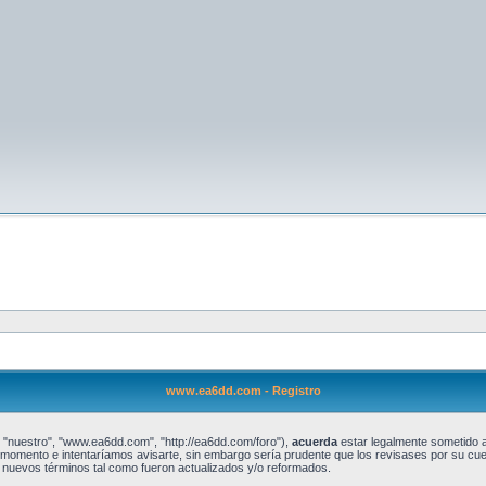
www.ea6dd.com - Registro
 "nuestro", "www.ea6dd.com", "http://ea6dd.com/foro"),
acuerda
estar legalmente sometido a 
omento e intentaríamos avisarte, sin embargo sería prudente que los revisases por su cu
nuevos términos tal como fueron actualizados y/o reformados.