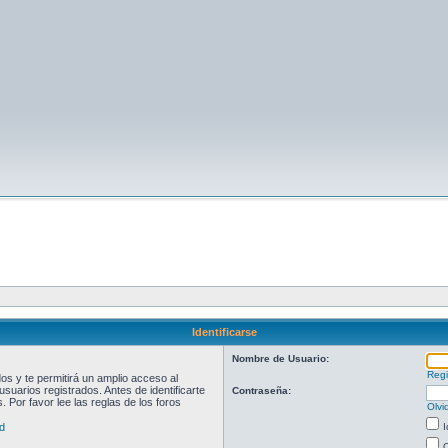
Identificarse
Nombre de Usuario:
Regi
s y te permitirá un amplio acceso al
suarios registrados. Antes de identificarte
Contraseña:
 Por favor lee las reglas de los foros
Olvi
d
I
O