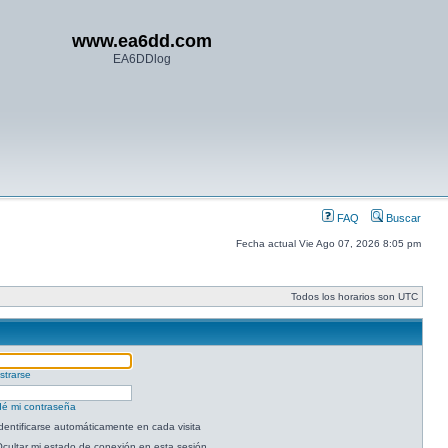
www.ea6dd.com
EA6DDlog
FAQ
Buscar
Fecha actual Vie Ago 07, 2026 8:05 pm
Todos los horarios son UTC
strarse
dé mi contraseña
dentificarse automáticamente en cada visita
cultar mi estado de conexión en esta sesión