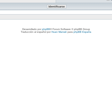
Desarrollado por
phpBB
® Forum Software © phpBB Group
Traducción al español por
Huan Manwë
para
phpBB España