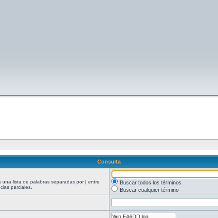
Consulta
ea una lista de palabras separadas por
|
entre
Buscar todos los términos
ias parciales.
Buscar cualquier término