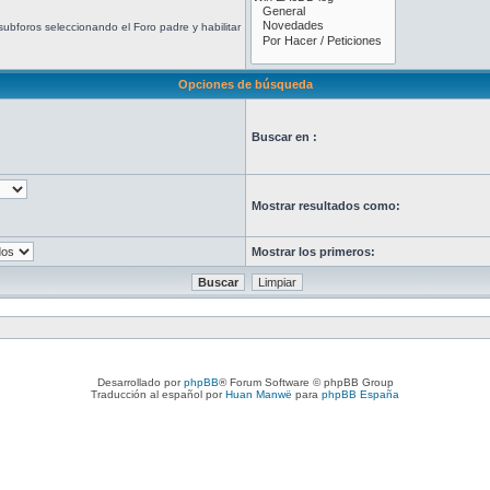
ubforos seleccionando el Foro padre y habilitar
Opciones de búsqueda
Buscar en :
Mostrar resultados como:
Mostrar los primeros:
Desarrollado por
phpBB
® Forum Software © phpBB Group
Traducción al español por
Huan Manwë
para
phpBB España