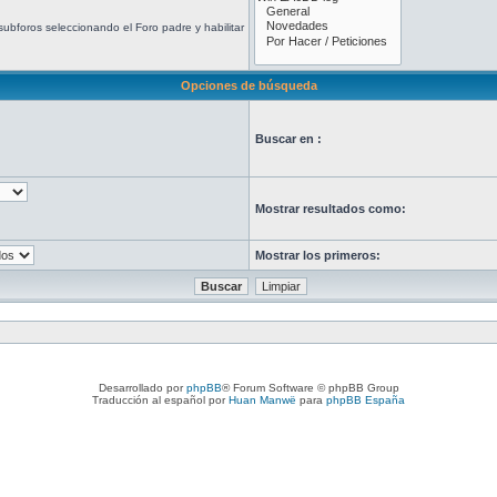
ubforos seleccionando el Foro padre y habilitar
Opciones de búsqueda
Buscar en :
Mostrar resultados como:
Mostrar los primeros:
Desarrollado por
phpBB
® Forum Software © phpBB Group
Traducción al español por
Huan Manwë
para
phpBB España