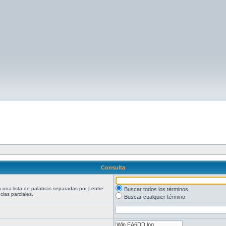
Consulta
ea una lista de palabras separadas por
|
entre
Buscar todos los términos
ias parciales.
Buscar cualquier término