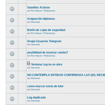
Satelites Activos
en
Por Hacer / Peticiones
Asignación diplomas
en
General
Botón de copia de seguridad
en
Por Hacer / Peticiones
Grupo Usuarios Telegram
en
General
posibilidad de mostrar rumbo?
en
Por Hacer / Peticiones
Ventana Log no se abre
en
General
NO CONTEMPLA ENTIDAD CONFIRMADA LAS QSL RECI
en
General
como marcar envio de lotw
en
General
Log duplicado
en
General