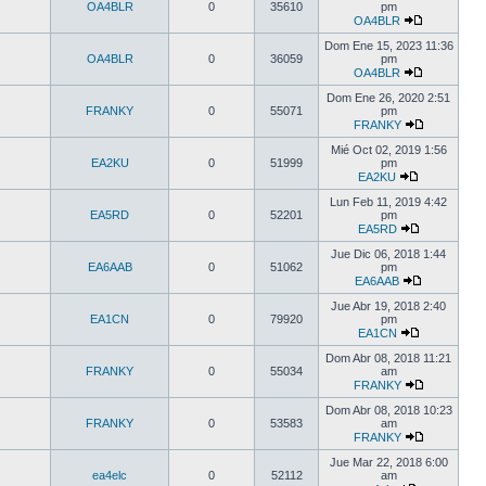
OA4BLR
0
35610
pm
OA4BLR
Dom Ene 15, 2023 11:36
OA4BLR
0
36059
pm
OA4BLR
Dom Ene 26, 2020 2:51
FRANKY
0
55071
pm
FRANKY
Mié Oct 02, 2019 1:56
EA2KU
0
51999
pm
EA2KU
Lun Feb 11, 2019 4:42
EA5RD
0
52201
pm
EA5RD
Jue Dic 06, 2018 1:44
EA6AAB
0
51062
pm
EA6AAB
Jue Abr 19, 2018 2:40
EA1CN
0
79920
pm
EA1CN
Dom Abr 08, 2018 11:21
FRANKY
0
55034
am
FRANKY
Dom Abr 08, 2018 10:23
FRANKY
0
53583
am
FRANKY
Jue Mar 22, 2018 6:00
ea4elc
0
52112
am