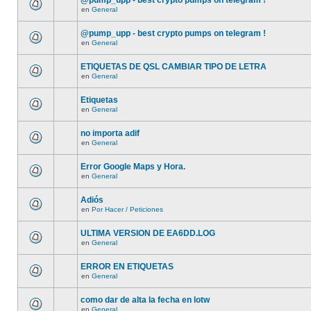
@pump_upp - best crypto pumps on telegram !
en
General
@pump_upp - best crypto pumps on telegram !
en
General
ETIQUETAS DE QSL CAMBIAR TIPO DE LETRA
en
General
Etiquetas
en
General
no importa adif
en
General
Error Google Maps y Hora.
en
General
Adiós
en
Por Hacer / Peticiones
ULTIMA VERSION DE EA6DD.LOG
en
General
ERROR EN ETIQUETAS
en
General
como dar de alta la fecha en lotw
en
General