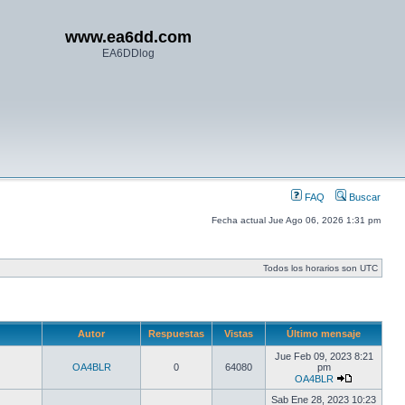
www.ea6dd.com
EA6DDlog
FAQ
Buscar
Fecha actual Jue Ago 06, 2026 1:31 pm
Todos los horarios son UTC
Autor
Respuestas
Vistas
Último mensaje
Jue Feb 09, 2023 8:21
OA4BLR
0
64080
pm
OA4BLR
Sab Ene 28, 2023 10:23