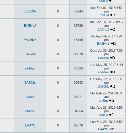
ea4elc
Lun Ene 01, 2018 5:51
EC5CIA
0
43944
pm
EC5CIA
Jue Sep 14, 2017 10:17
EA5HLJ
0
39726
am
EA5HLJ
Vie Ago 04, 2017 6:28
EA3HKY
0
48149
pm
EA3HKY
Dom Jul 30, 2017 7:03
EA5WA
0
38078
pm
EA5WA
Jue May 25, 2017 8:44
ea4dau
0
46324
pm
ea4dau
Lun May 22, 2017 5:11
EA3GIL
0
39543
pm
EA3GIL
Mié Feb 22, 2017 8:54
ea3bp
0
38471
am
ea3bp
Mar Ago 23, 2016 6:58
ea4elc
0
34564
pm
ea4elc
Lun Ene 25, 2016 5:59
EA4YC
0
37579
pm
EA4YC