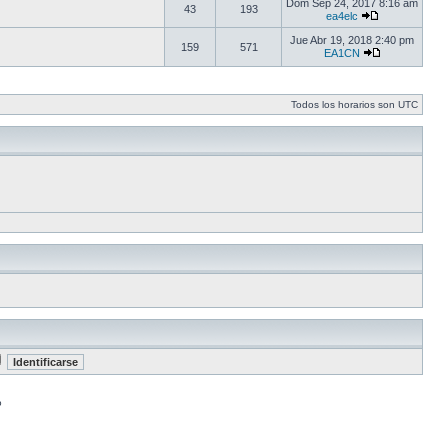
Dom Sep 24, 2017 8:16 am
43
193
ea4elc
Jue Abr 19, 2018 2:40 pm
159
571
EA1CN
Todos los horarios son UTC
o