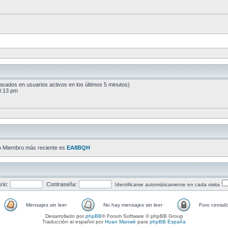
(basados en usuarios activos en los últimos 5 minutos)
4:13 pm
o Miembro más reciente es
EA8BQH
io:
Contraseña:
Identificarse automáticamente en cada visita
Mensajes sin leer
No hay mensajes sin leer
Foro cerrad
Desarrollado por
phpBB
® Forum Software © phpBB Group
Traducción al español por
Huan Manwë
para
phpBB España