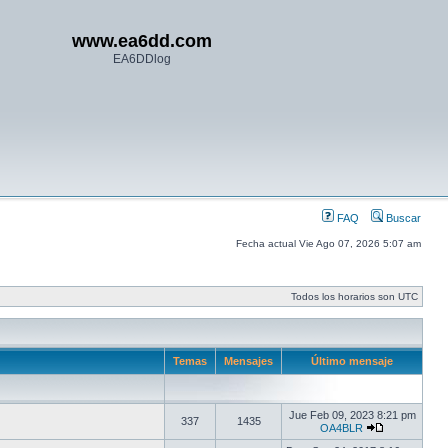
www.ea6dd.com
EA6DDlog
FAQ
Buscar
Fecha actual Vie Ago 07, 2026 5:07 am
Todos los horarios son UTC
Temas
Mensajes
Último mensaje
Jue Feb 09, 2023 8:21 pm
337
1435
OA4BLR