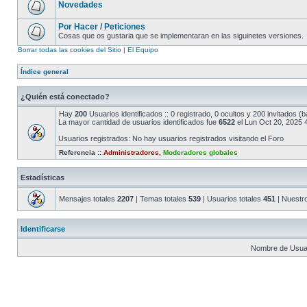
Novedades
Por Hacer / Peticiones
Cosas que os gustaria que se implementaran en las siguinetes versiones.
Borrar todas las cookies del Sitio
|
El Equipo
Índice general
¿Quién está conectado?
Hay
200
Usuarios identificados :: 0 registrado, 0 ocultos y 200 invitados 
La mayor cantidad de usuarios identificados fue
6522
el Lun Oct 20, 2025 
Usuarios registrados: No hay usuarios registrados visitando el Foro
Referencia ::
Administradores
,
Moderadores globales
Estadísticas
Mensajes totales
2207
| Temas totales
539
| Usuarios totales
451
| Nuestr
Identificarse
Nombre de Usuar