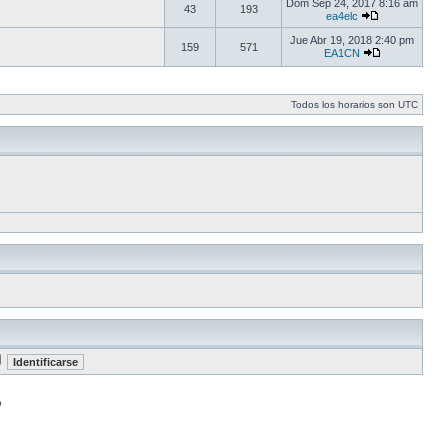
Dom Sep 24, 2017 8:16 am
43
193
ea4elc
Jue Abr 19, 2018 2:40 pm
159
571
EA1CN
Todos los horarios son UTC
o