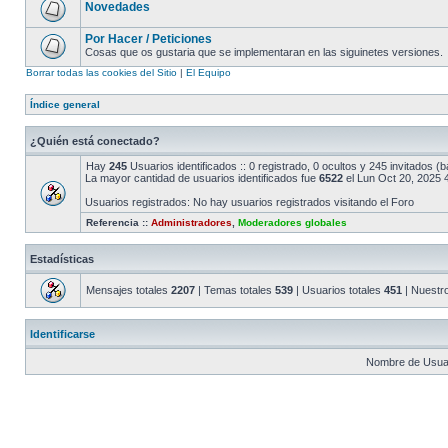
Novedades
Por Hacer / Peticiones
Cosas que os gustaria que se implementaran en las siguinetes versiones.
Borrar todas las cookies del Sitio
|
El Equipo
Índice general
¿Quién está conectado?
Hay
245
Usuarios identificados :: 0 registrado, 0 ocultos y 245 invitados 
La mayor cantidad de usuarios identificados fue
6522
el Lun Oct 20, 2025 
Usuarios registrados: No hay usuarios registrados visitando el Foro
Referencia ::
Administradores
,
Moderadores globales
Estadísticas
Mensajes totales
2207
| Temas totales
539
| Usuarios totales
451
| Nuestr
Identificarse
Nombre de Usuar