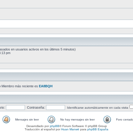
(basados en usuarios activos en los últimos 5 minutos)
4:13 pm
o Miembro más reciente es
EA8BQH
io:
Contraseña:
Identificarse automáticamente en cada visita
Mensajes sin leer
No hay mensajes sin leer
Foro cerrad
Desarrollado por
phpBB
® Forum Software © phpBB Group
Traducción al español por
Huan Manwë
para
phpBB España