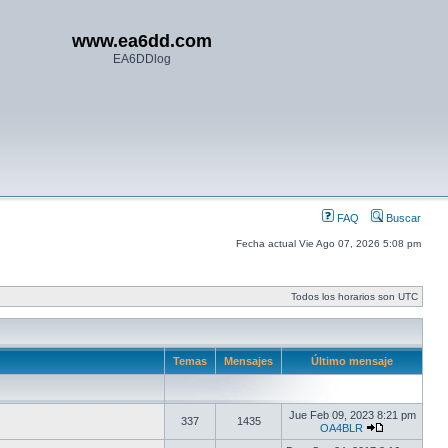
www.ea6dd.com
EA6DDlog
FAQ
Buscar
Fecha actual Vie Ago 07, 2026 5:08 pm
Todos los horarios son UTC
Temas
Mensajes
Último mensaje
Jue Feb 09, 2023 8:21 pm
337
1435
OA4BLR